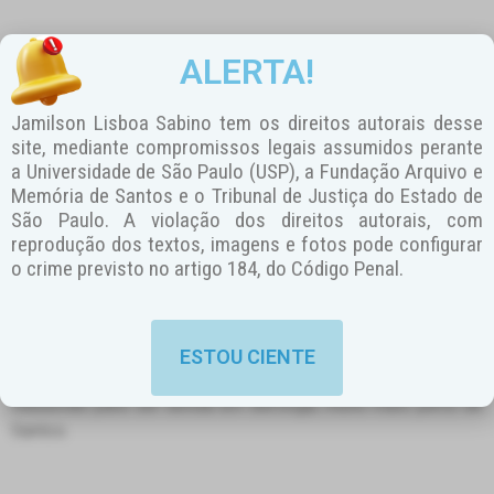
Segundo o historiador Costa e Silva Sobrinho, a edificação
ALERTA!
teria sido erguida sob o comando do tenente Ângelo Dias
Gomes. Ali eram reparados os navios que chegavam ao
Jamilson Lisboa Sabino tem os direitos autorais desse
Porto de Santos e, a partir da Independência do Brasil,
site, mediante compromissos legais assumidos perante
começaram a ser construídas embarcações, sendo que a
a Universidade de São Paulo (USP), a Fundação Arquivo e
primeira lançada ao mar foi a canhoneira “Leal Paulista”, em
Memória de Santos e o Tribunal de Justiça do Estado de
25 de janeiro de 1825.
São Paulo. A violação dos direitos autorais, com
reprodução dos textos, imagens e fotos pode configurar
o crime previsto no artigo 184, do Código Penal.
A Vila de Bertioga teve um papel determinante na segunda
fase de funcionamento do Arsenal da Marinha de Santos,
pois a madeira que era usada para a construção das
ESTOU CIENTE
embarcações deixou de ser fornecida pela Vila de São
Sebastião para ser obtida em Bertioga, muito mais perto de
Santos.