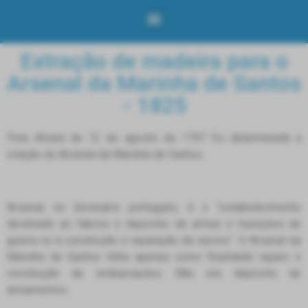
Extração de madeira para o
Arsenal da Marinha de Santos
- 1825
Pelo Alvará de 12 de agosto de 1797 foi determinada a
criação do Arsenal da Marinha de Santos.
Arsenal, no dicionário português, é o “estabelecimento
destinado ao fabrico e depósito de armas e munições de
guerra ou à construção e reparação de navios”. O Arsenal da
Marinha de Santos tinha apenas como finalidade reparo e
construção de embarcações. Não era depósito de
armamentos.