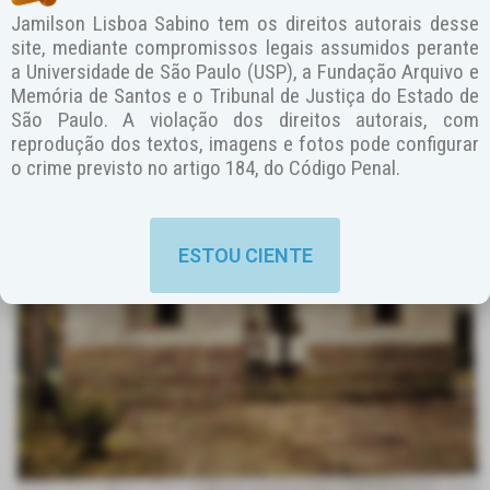
Jamilson Lisboa Sabino tem os direitos autorais desse
Foi inaugurada no dia 02 de agosto de 1936 com a presença
site, mediante compromissos legais assumidos perante
do Diretor Regional de Ensino, Prof. Luiz Damasco Pena.
a Universidade de São Paulo (USP), a Fundação Arquivo e
Recebeu o nome de “Escola Mixta Estadual da Praia de São
Memória de Santos e o Tribunal de Justiça do Estado de
Lourenço”.
São Paulo. A violação dos direitos autorais, com
reprodução dos textos, imagens e fotos pode configurar
o crime previsto no artigo 184, do Código Penal.
ESTOU CIENTE