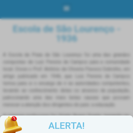
Escola de São Lourenço -
1936
A Escola da Praia de São Lourenço foi uma das grandes
conquistas de Luiz Pereira de Campos para a comunidade
local. Disse o Prof. Antônio de Oliveira Passos Sobrinho, em
artigo publicado em 1946, que Luiz Pereira de Campos
tomou para si o encargo de ir às autoridades competentes,
levando ao conhecimento delas os anseios da população,
patrocinando uma das mais belas causas que possam
merecer a atenção dos dirigentes do país: a educação.
A primeira professora foi Oriete Bueno Duarte, tornando-se,
ALERTA!
depois, a responsável pela administração da escola, que era
estadual e dedicada a atender meninos e meninas.