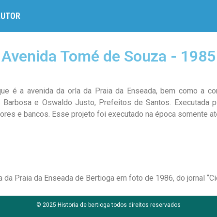
AUTOR
Avenida Tomé de Souza - 1985
e é a avenida da orla da Praia da Enseada, bem como a con
Barbosa e Oswaldo Justo, Prefeitos de Santos. Executada por
vores e bancos. Esse projeto foi executado na época somente até
la da Praia da Enseada de Bertioga em foto de 1986, do jornal “C
© 2025 Historia de bertioga todos direitos reservados